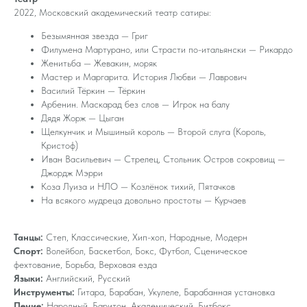
2022, Московский академический театр сатиры:
Безымянная звезда — Григ
Филумена Мартурано, или Страсти по-итальянски — Рикардо
Женитьба — Жевакин, моряк
Мастер и Маргарита. История Любви — Лаврович
Василий Тёркин — Тёркин
Арбенин. Маскарад без слов — Игрок на балу
Дядя Жорж — Цыган
Щелкунчик и Мышиный король — Второй слуга (Король,
Кристоф)
Иван Васильевич — Стрелец, Стольник Остров сокровищ —
Джордж Мэрри
Коза Луиза и НЛО — Козлёнок тихий, Пятачков
На всякого мудреца довольно простоты — Курчаев
Танцы:
Степ, Классические, Хип-хоп, Народные, Модерн
Спорт:
Волейбол, Баскетбол, Бокс, Футбол, Сценическое
фехтование, Борьба, Верховая езда
Языки:
Английский, Русский
Инструменты:
Гитара, Барабан, Укулеле, Барабанная установка
Пение:
Народный, Баритон, Академический, Битбокс